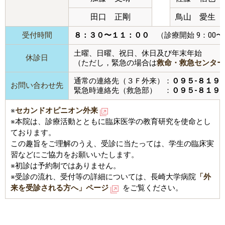
田口 正剛
鳥山 愛生
受付時間
８：３０〜１１：００
（診療開始 9：00〜
土曜、日曜、祝日、休日及び年末年始
休診日
（ただし，緊急の場合は
救命・救急センター
通常の連絡先（３Ｆ外来）：
０９５-８１９
お問い合わせ先
緊急時連絡先（救急部） ：
０９５-８１９
※
セカンドオピニオン外来
※本院は、診療活動とともに臨床医学の教育研究を使命とし
ております。
この趣旨をご理解のうえ、受診に当たっては、学生の臨床実
習などにご協力をお願いいたします。
※初診は予約制ではありません。
※受診の流れ、受付等の詳細については、長崎大学病院
「外
来を受診される方へ」ページ
をご覧ください。