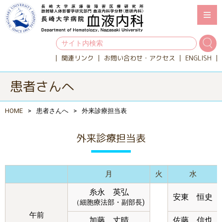
関連リンク
お問い合わせ・アクセス
ENGLISH
患者さんへ
HOME
患者さんへ
外来診療担当表
外来診療担当表
月
火
水
糸永 英弘
安東 恒史
（細胞療法部・副部長)
午前
加藤 丈晴
佐藤 信也