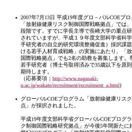
2007年7月13日 平成19年度グロ－バルCOE
「放射線健康リスク制御国際戦略拠点」では、
段階です。すでに学長主導で長崎大学の重点研
されていますが、平成１９年度文部科学省科学
手研究者の自立的研究環境整備促進）採択課題
ける若手人材育成戦略」の実施にあたり、「放
国際戦略拠点」でも2名の助教を募集します。
若手研究者（博士号取得済みで35歳以下を原
期待します。
（応募要項；
http://www.nagasaki-
u.ac.jp/wakate/recruitment/recruitment_a.html
)
グローバルCOEプログラム「放射線健康リス
点」が採択されました。
平成19年度文部科学省グローバルCOEプログ
ク制御国際戦略研究拠点」が今後5年間新たに始