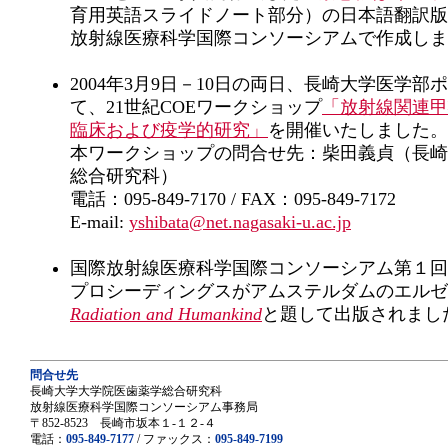
育用英語スライドノート部分）の日本語翻訳版C
放射線医療科学国際コンソーシアムで作成しま
2004年3月9日－10日の両日、長崎大学医学
て、21世紀COEワークショップ
「放射線関連甲
臨床および疫学的研究」
を開催いたしました。
本ワークショップの問合せ先：柴田義貞（長崎
総合研究科）
電話：095-849-7170 / FAX：095-849-7172
E-mail:
yshibata@net.nagasaki-u.ac.jp
国際放射線医療科学国際コンソーシアム第１回
プロシーディングスがアムステルダムのエルゼ
Radiation and Humankind
と題して出版されまし
問合せ先
長崎大学大学院医歯薬学総合研究科
放射線医療科学国際コンソーシアム事務局
〒852-8523 長崎市坂本１-１２-４
電話：
095-849-7177
/ ファックス：
095-849-7199