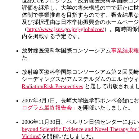
世紀COEプログラム「放射線医療科学国際コ
評価を継承し、大学の将来構想の中で新たに世
体制で事業推進を目指すものです。審査結果な
及び採択理由は日本学術振興会のホームページ
（
http://www.jsps.go.jp/j-globalcoe/
）。随時関係
内を掲載する予定です。
放射線医療科学国際コンソーシアム
事業結果報
た。
放射線医療科学国際コンソーシアム第２回長崎
シーディングスがアムステルダムのエルゼヴィ
RadiationRisk Perspectives
と題して出版されま
2007年3月1日、長崎大学医学部ポンペ会館に
ログラム最終報告会」
を開催いたしました。
2006年11月30日、ベルリン日独センターにお
beyond Scientific Evidence and Novel Therapy for
Victims"
を開催いたしました。