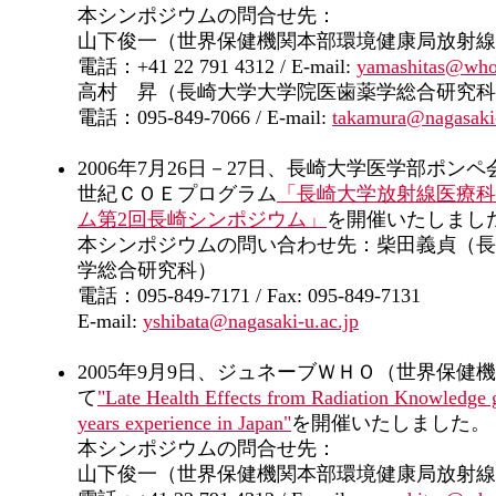
本シンポジウムの問合せ先：
山下俊一（世界保健機関本部環境健康局放射線
電話：+41 22 791 4312 / E-mail:
yamashitas@who
高村 昇（長崎大学大学院医歯薬学総合研究科
電話：095-849-7066 / E-mail:
takamura@nagasaki-
2006年7月26日－27日、長崎大学医学部ポン
世紀ＣＯＥプログラム
「長崎大学放射線医療科
ム第2回長崎シンポジウム」
を開催いたしまし
本シンポジウムの問い合わせ先：柴田義貞（長
学総合研究科）
電話：095-849-7171 / Fax: 095-849-7131
E-mail:
yshibata@nagasaki-u.ac.jp
2005年9月9日、ジュネーブＷＨＯ（世界保健
て
"Late Health Effects from Radiation Knowledge 
years experience in Japan"
を開催いたしました。
本シンポジウムの問合せ先：
山下俊一（世界保健機関本部環境健康局放射線