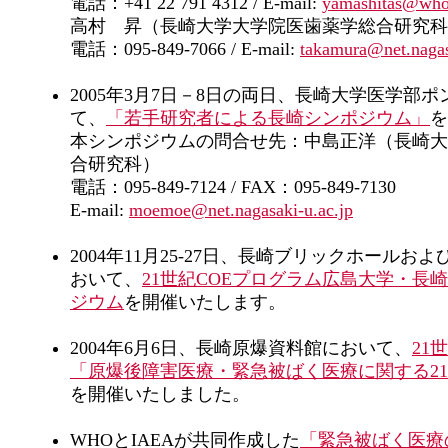
電話：+41 22 791 4312 / E-mail:
yamashitas@who
高村 昇（長崎大学大学院医歯薬学総合研究科
電話：095-849-7066 / E-mail:
takamura@net.nagas
2005年3月7日－8日の両日、長崎大学医学部
て、
「若手研究者による長崎シンポジウム」
を
本シンポジウムの問合せ先：中島正洋（長崎大
合研究科）
電話：095-849-7124 / FAX：095-849-7130
E-mail:
moemoe@net.nagasaki-u.ac.jp
2004年11月25-27日、長崎ブリックホール
おいて、
21世紀COEプログラム広島大学・長
ジウム
を開催いたします。
2004年6月6日、長崎原爆資料館において、
21
「原爆後障害医療・緊急被ばく医療に関する21
を開催いたしました。
WHOとIAEAが共同作成した
「緊急被ばく医療