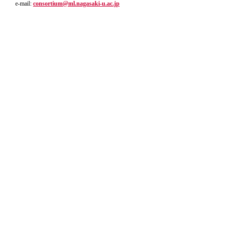
e-mail:
consortium@ml.nagasaki-u.ac.jp