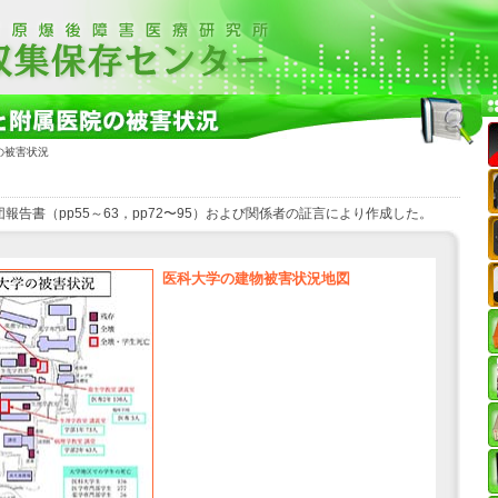
の被害状況
報告書（pp55～63，pp72〜95）および関係者の証言により作成した。
医科大学の建物被害状況地図