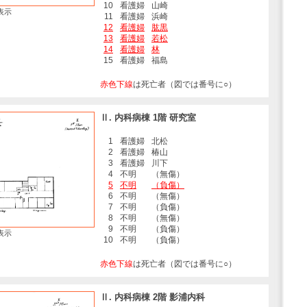
10
看護婦
山崎
表示
11
看護婦
浜崎
12
看護婦
肱黒
13
看護婦
若松
14
看護婦
林
15
看護婦
福島
赤色下線
は死亡者（図では番号に○）
Ⅱ. 内科病棟 1階 研究室
1
看護婦
北松
2
看護婦
椿山
3
看護婦
川下
4
不明
（無傷）
5
不明
（負傷）
6
不明
（無傷）
7
不明
（負傷）
8
不明
（無傷）
9
不明
（負傷）
表示
10
不明
（負傷）
赤色下線
は死亡者（図では番号に○）
Ⅱ. 内科病棟 2階 影浦内科