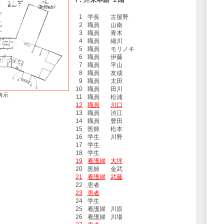
1
学長
古屋野
2
職員
山南
3
職員
青木
4
職員
細川
5
職員
モリノキ
6
職員
伊藤
7
職員
平山
8
職員
友成
9
職員
太田
10
職員
田川
表示
11
職員
松浦
12
職員
川口
13
職員
渋江
14
職員
豊田
15
医師
松本
16
学生
川野
17
学生
18
学生
19
看護婦
大坪
20
医師
金武
21
看護婦
武藤
22
患者
23
患者
24
学生
25
看護婦
川原
26
看護婦
川場