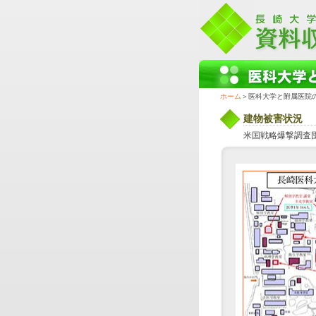
ホーム
＞医科大学と附属医院
建物被害状況
米国戦略爆撃調査団