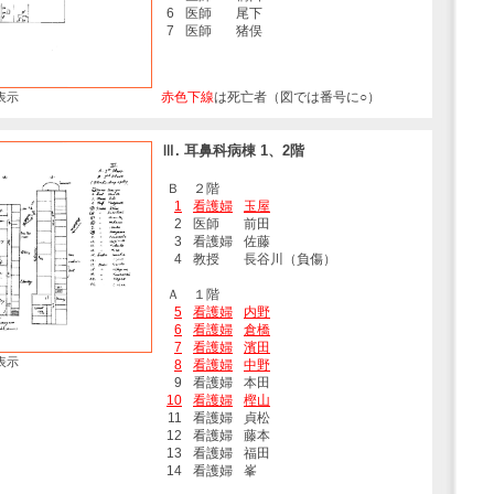
6
医師
尾下
7
医師
猪俣
赤色下線
は死亡者（図では番号に○）
表示
Ⅲ. 耳鼻科病棟 1、2階
Ｂ ２階
1
看護婦
玉屋
2
医師
前田
3
看護婦
佐藤
4
教授
長谷川（負傷）
Ａ １階
5
看護婦
内野
6
看護婦
倉橋
7
看護婦
濱田
表示
8
看護婦
中野
9
看護婦
本田
10
看護婦
樫山
11
看護婦
貞松
12
看護婦
藤本
13
看護婦
福田
14
看護婦
峯