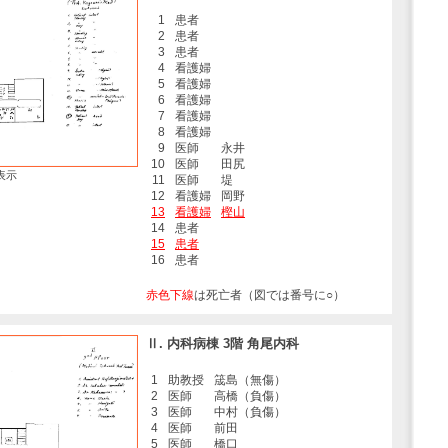
1
患者
2
患者
3
患者
4
看護婦
5
看護婦
6
看護婦
7
看護婦
8
看護婦
9
医師
永井
10
医師
田尻
表示
11
医師
堤
12
看護婦
岡野
13
看護婦
樫山
14
患者
15
患者
16
患者
赤色下線
は死亡者（図では番号に○）
Ⅱ. 内科病棟 3階 角尾内科
1
助教授
筬島（無傷）
2
医師
高橋（負傷）
3
医師
中村（負傷）
4
医師
前田
5
医師
橋口