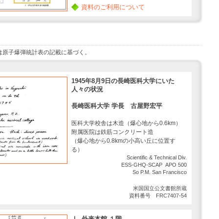
資料のご利用について
は原子爆弾統計表の記載に基づく。
1945年8月9日の長崎医科大学にいた
人々の状況
長崎医科大学 学長 古屋野宏平
医科大学校舎は木造（爆心地から0.6km）
附属医院は鉄筋コンクリート造
（爆心地から0.8kmの小高い丘に位置す
る）
Scientific & Technical Div.
ESS-GHQ-SCAP APO 500
So P.M. San Francisco
米国国立公文書館所蔵
資料番号 FRC7407-54
Ⅰ. 外来本館 １階