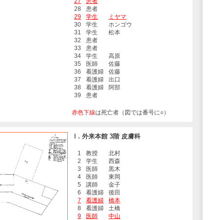
27
患者
28
患者
29
学生
ミヤマ
30
学生
ホンゴウ
31
学生
松本
32
患者
33
患者
34
学生
高原
35
医師
佐藤
36
看護婦
佐藤
37
看護婦
出口
38
看護婦
阿部
39
患者
赤色下線
は死亡者（図では番号に○）
Ⅰ. 外来本館 3階 皮膚科
1
教授
北村
2
学生
西森
3
医師
黒木
4
医師
東岡
5
講師
金子
6
看護婦
後田
7
看護婦
橋本
8
看護婦
土橋
9
医師
中山