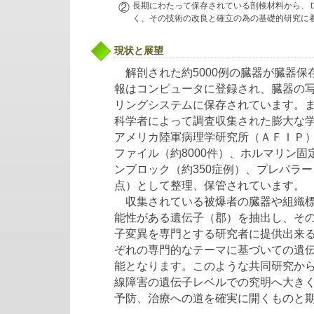
②
長期にわたって保存されている剖検材料から、
く、その技術の改良と確立の為の基礎的研究に
現状と展望
解剖された約5000例の臓器が臓器保
報はコンピュータに登録され、臓器の
リングシステムに保存されています。
科学者によって調査収集された膨大な
アメリカ陸軍病理学研究所（ＡＦＩＰ
ファイル（約8000件）、ホルマリン固
ンブロック（約350症例）、プレパラート
点）として整理、保管されています。
収集されている被爆者の臓器や組織標
能性がある遺伝子（郡）を抽出し、そ
子変異を専門とする研究者に提供出来
ぞれの専門的なテーマに基づいての遺
能となります。このような共同研究か
線障害の遺伝子レベルでの究明へ大き
予防、治療への道を確実に開くものと