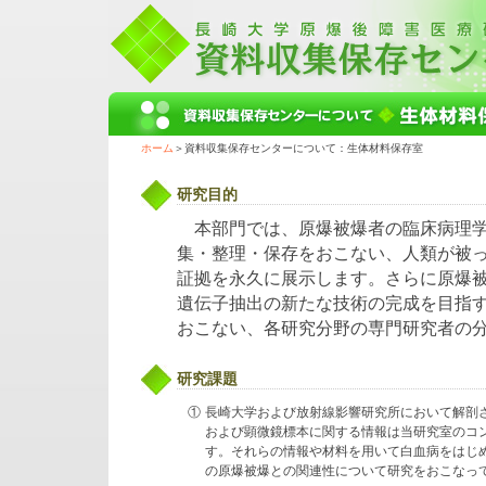
ホーム
＞資料収集保存センターについて：生体材料保存室
研究目的
本部門では、原爆被爆者の臨床病理学
集・整理・保存をおこない、人類が被
証拠を永久に展示します。さらに原爆
遺伝子抽出の新たな技術の完成を目指
おこない、各研究分野の専門研究者の
研究課題
①
長崎大学および放射線影響研究所において解剖
および顕微鏡標本に関する情報は当研究室のコ
す。それらの情報や材料を用いて白血病をはじ
の原爆被爆との関連性について研究をおこなっ