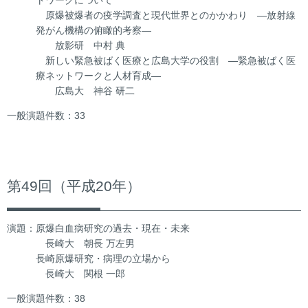
原爆被爆者の疫学調査と現代世界とのかかわり ―放射線
発がん機構の俯瞰的考察―
放影研 中村 典
新しい緊急被ばく医療と広島大学の役割 ―緊急被ばく医
療ネットワークと人材育成―
広島大 神谷 研二
一般演題件数：33
第49回（平成20年）
演題：原爆白血病研究の過去・現在・未来
長崎大 朝長 万左男
長崎原爆研究・病理の立場から
長崎大 関根 一郎
一般演題件数：38