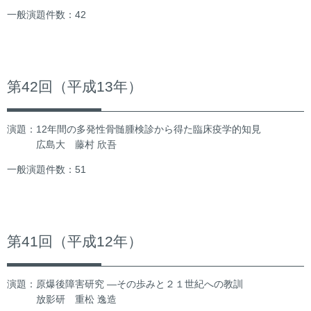
一般演題件数：42
第42回（平成13年）
演題：12年間の多発性骨髄腫検診から得た臨床疫学的知見
広島大 藤村 欣吾
一般演題件数：51
第41回（平成12年）
演題：原爆後障害研究 ―その歩みと２１世紀への教訓
放影研 重松 逸造