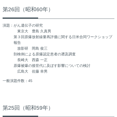
第26回（昭和60年）
演題：がん遺伝子の研究
東京大 豊島 久真男
第３回原爆放射線量再評価に関する日米合同ワークショップ
報告
放影研 岡島 俊三
剖検例による原爆認定患者の遡及調査
長崎大 西森 一正
原爆被爆の後世代に及ぼす影響についての検討
広島大 佐藤 幸男
一般演題件数：45
第25回（昭和59年）