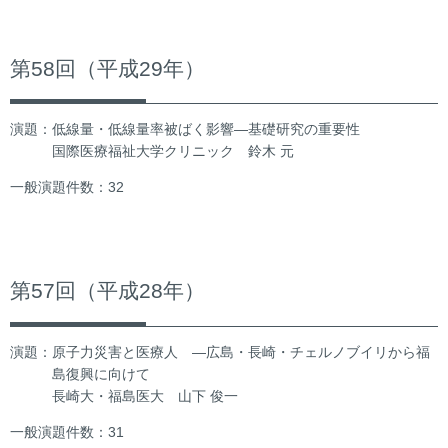
第58回（平成29年）
演題：低線量・低線量率被ばく影響―基礎研究の重要性
国際医療福祉大学クリニック 鈴木 元
一般演題件数：32
第57回（平成28年）
演題：原子力災害と医療人 ―広島・長崎・チェルノブイリから福
島復興に向けて
長崎大・福島医大 山下 俊一
一般演題件数：31