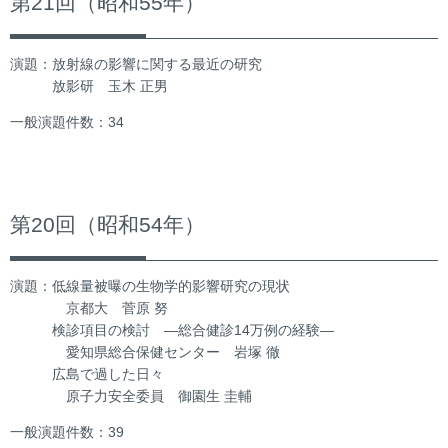
第21回（昭和55年）
演題：放射線の影響に関する最近の研究
放影研 玉木 正男
一般演題件数：34
第20回（昭和54年）
演題：低線量被曝の生物学的影響研究の現状
京都大 菅原 努
検診項目の検討 ―総合健診14万例の経験―
愛知県総合保健センター 岩塚 徹
広島で過した日々
原子力安全委員 御園生 圭輔
一般演題件数：39