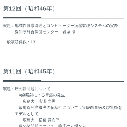
第12回（昭和46年）
演題：地域性健康管理とコンピューター病歴管理システムの実際
愛知県総合保健センター 岩塚 徹
一般演題件数：13
第11回（昭和45年）
演題：癌の諸問題について
X線照射による胃癌の発生
広島大 広瀬 文男
放射線発癌機序の多様性について：実験白血病及び乳癌を
モデルとして
広島大 横路 謙次郎
癌の諸問題について 臨床の立場から