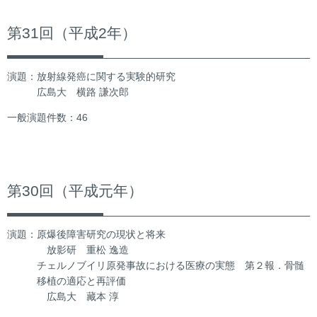
第31回（平成2年）
演題：放射線発癌に関する実験的研究
広島大 横路 謙次郎
一般演題件数：46
第30回（平成元年）
演題：原爆後障害研究の現状と将来
放影研 重松 逸造
チェルノブイリ原発事故における医療の実態 第２報．骨髄
移植の適応と再評価
広島大 藏本 淳