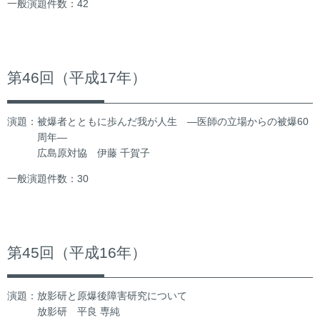
一般演題件数：42
第46回（平成17年）
演題：被爆者とともに歩んだ我が人生 ―医師の立場からの被爆60
周年―
広島原対協 伊藤 千賀子
一般演題件数：30
第45回（平成16年）
演題：放影研と原爆後障害研究について
放影研 平良 専純