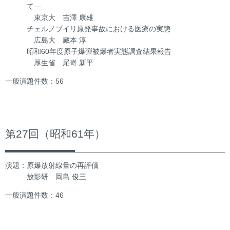
て―
東京大 吉澤 康雄
チェルノブイリ原発事故における医療の実態
広島大 藏本 淳
昭和60年度原子爆弾被爆者実態調査結果報告
厚生省 尾嵜 新平
一般演題件数：56
第27回（昭和61年）
演題：原爆放射線量の再評価
放影研 岡島 俊三
一般演題件数：46