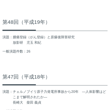
第48回（平成19年）
演題：腫瘍登録（がん登録）と原爆後障害研究
放影研 児玉 和紀
一般演題件数：26
第47回（平成18年）
演題：チェルノブイリ原子力発電所事故から20年 ―人体影響はど
こまで解明されたか―
長崎大 柴田 義貞