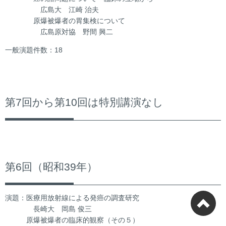
広島大 江崎 治夫
原爆被爆者の胃集検について
広島原対協 野間 興二
一般演題件数：18
第7回から第10回は特別講演なし
第6回（昭和39年）
演題：医療用放射線による発癌の調査研究
長崎大 岡島 俊三
原爆被爆者の臨床的観察（その５）