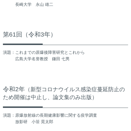
長崎大学 永山 雄二
第61回（令和3年）
演題：これまでの原爆後障害研究とこれから
広島大学名誉教授 鎌田 七男
令和2年
（新型コロナウイルス感染症蔓延防止の
ため開催は中止し、論文集のみ出版）
演題：原爆放射線の長期健康影響に関する疫学調査
放影研 小笹 晃太郎