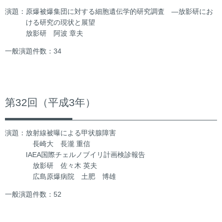
演題：原爆被爆集団に対する細胞遺伝学的研究調査 ―放影研にお
ける研究の現状と展望
放影研 阿波 章夫
一般演題件数：34
第32回（平成3年）
演題：放射線被曝による甲状腺障害
長崎大 長瀧 重信
IAEA国際チェルノブイリ計画検診報告
放影研 佐々木 英夫
広島原爆病院 土肥 博雄
一般演題件数：52