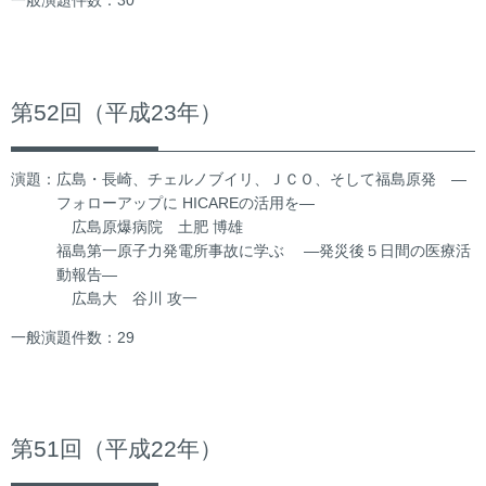
一般演題件数：30
第52回（平成23年）
演題：広島・長崎、チェルノブイリ、ＪＣＯ、そして福島原発 ―
フォローアップに HICAREの活用を―
広島原爆病院 土肥 博雄
福島第一原子力発電所事故に学ぶ ―発災後５日間の医療活
動報告―
広島大 谷川 攻一
一般演題件数：29
第51回（平成22年）