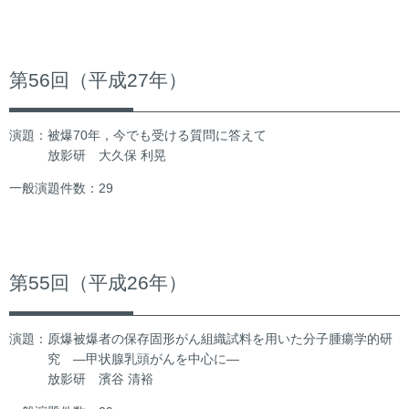
第56回（平成27年）
演題：被爆70年，今でも受ける質問に答えて
放影研 大久保 利晃
一般演題件数：29
第55回（平成26年）
演題：原爆被爆者の保存固形がん組織試料を用いた分子腫瘍学的研
究 ―甲状腺乳頭がんを中心に―
放影研 濱谷 清裕