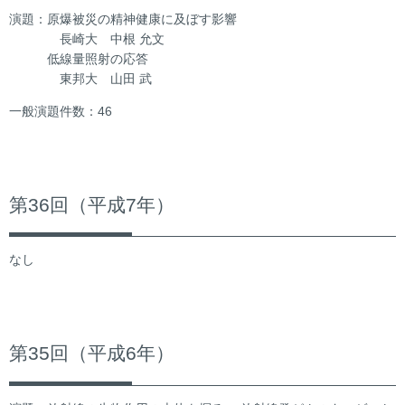
演題：原爆被災の精神健康に及ぼす影響
長崎大 中根 允文
低線量照射の応答
東邦大 山田 武
一般演題件数：46
第36回（平成7年）
なし
第35回（平成6年）