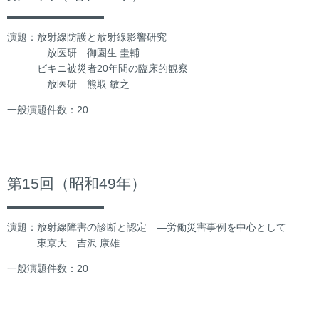
演題：放射線防護と放射線影響研究
放医研 御園生 圭輔
ビキニ被災者20年間の臨床的観察
放医研 熊取 敏之
一般演題件数：20
第15回（昭和49年）
演題：放射線障害の診断と認定 ―労働災害事例を中心として
東京大 吉沢 康雄
一般演題件数：20