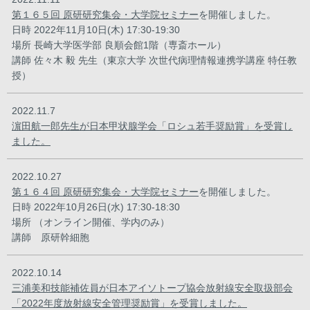
第１６５回 原研研究集会・大学院セミナー
を開催しました。
日時 2022年11月10日(木) 17:30-19:30
場所 長崎大学医学部 良順会館1階（専斎ホール）
講師 佐々木 毅 先生（東京大学 次世代病理情報連携学講座 特任教
授）
2022.11.7
濵田航一郎先生が日本甲状腺学会「ロシュ若手奨励賞」を受賞し
ました。
2022.10.27
第１６４回 原研研究集会・大学院セミナー
を開催しました。
日時 2022年10月26日(水) 17:30-18:30
場所 （オンライン開催、学内のみ）
講師 原研幹細胞
2022.10.14
三浦美和技能補佐員が日本アイソトープ協会放射線安全取扱部会
「2022年度放射線安全管理奨励賞」を受賞しました。