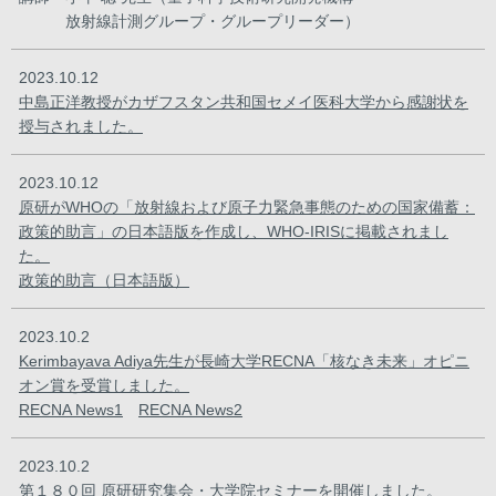
放射線計測グループ・グループリーダー）
2023.10.12
中島正洋教授がカザフスタン共和国セメイ医科大学から感謝状を
授与されました。
2023.10.12
原研がWHOの「放射線および原子力緊急事態のための国家備蓄：
政策的助言」の日本語版を作成し、WHO-IRISに掲載されまし
た。
政策的助言（日本語版）
2023.10.2
Kerimbayava Adiya先生が長崎大学RECNA「核なき未来」オピニ
オン賞を受賞しました。
RECNA News1
RECNA News2
2023.10.2
第１８０回 原研研究集会・大学院セミナー
を開催しました。